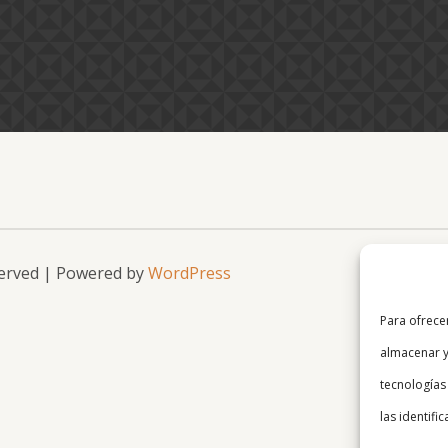
served | Powered by
WordPress
Para ofrece
almacenar y
tecnologías
las identifi