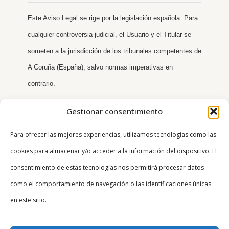
Este Aviso Legal se rige por la legislación española. Para
cualquier controversia judicial, el Usuario y el Titular se
someten a la jurisdicción de los tribunales competentes de
A Coruña (España), salvo normas imperativas en
contrario.
13. Contacto
Gestionar consentimiento
Para ofrecer las mejores experiencias, utilizamos tecnologías como las
Cualquier consulta o comentario sobre el Sitio Web puede
cookies para almacenar y/o acceder a la información del dispositivo. El
dirigirse a:
consentimiento de estas tecnologías nos permitirá procesar datos
info@viajesgaliciatesorosecreto.com
como el comportamiento de navegación o las identificaciones únicas
en este sitio.