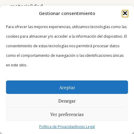
materialidad.
Gestionar consentimiento
Son lugares que atesoran una verdad que
Para ofrecer las mejores experiencias, utilizamos tecnologías como las
ha
perdurado durante siglos y siglos
.
cookies para almacenar y/o acceder a la información del dispositivo. El
Lugares bellos,
donde la piedra y el agua
consentimiento de estas tecnologías nos permitirá procesar datos
están tan vivas y llenas de vida como las
como el comportamiento de navegación o las identificaciones únicas
creencias que en ellas habitan.
en este sitio.
Pd: Por cierto, ¿sabes cual es el
Mouro más
famoso del mundo
? ¿No? ¿Uno pequeño te
Aceptar
suena?… Una pista…¿Cómo se hacen en
Denegar
gallego los diminutivos? Añadiendo al final
de la palabra -iño,¿no? Pues ahora añade -
Ver preferencias
iño al final de Mouro… ¿Qué tenemos?…
Política de Privacidad
Aviso Legal
Mouro+iño… Mouriño (Mourinho en