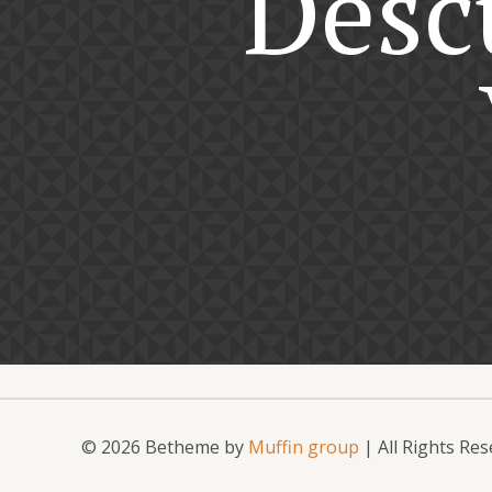
Desc
© 2026 Betheme by
Muffin group
| All Rights Re