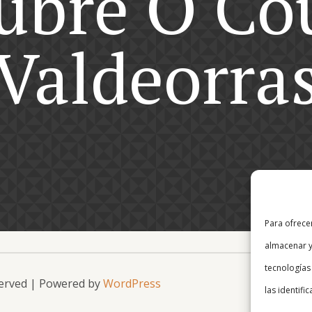
ubre O Cou
Valdeorra
Para ofrece
almacenar y
tecnologías
served | Powered by
WordPress
las identifi